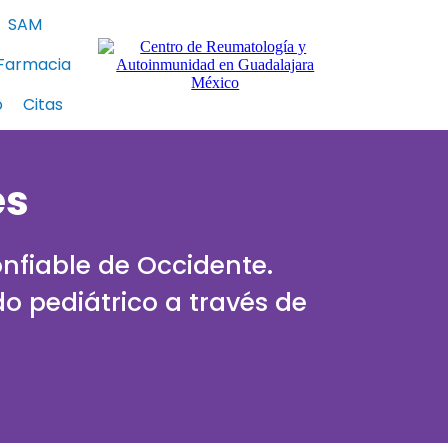
SAM
Farmacia
o
Citas
es
nfiable de Occidente.
o pediátrico a través de