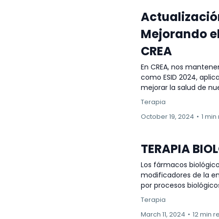
Actualizació
Mejorando el
CREA
En CREA, nos mantenem
como ESID 2024, aplic
mejorar la salud de n
Terapia
October 19, 2024
•
1 min
TERAPIA BIO
Los fármacos biológico
modificadores de la e
por procesos biológico
Terapia
March 11, 2024
•
12 min r