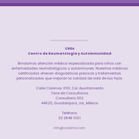
CREA
Centro de Reumatología y Autoinmunidad
Brindamos atención médica especializada para niños con
enfermedades reumatológicas y autoinmunes. Nuestros médicos
certificados ofrecen diagnósticos precisos y tratamientos
personalizados que mejoran la calidad de vida de tus hijos.
Calle Colomos 2110, Col. Ayuntamiento
Torre de Consultorios
Consultorio 302
44620, Guadalajara, Jal., México
Teléfono:
33 2848 1001
info@creamx.com