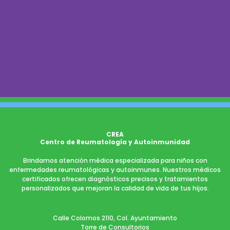
CREA
Centro de Reumatología y Autoinmunidad
Brindamos atención médica especializada para niños con
enfermedades reumatológicas y autoinmunes. Nuestros médicos
certificados ofrecen diagnósticos precisos y tratamientos
personalizados que mejoran la calidad de vida de tus hijos.
Calle Colomos 2110, Col. Ayuntamiento
Torre de Consultorios