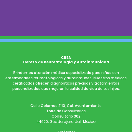
CREA
Centro de Reumatología y Autoinmunidad
Brindamos atención médica especializada para niños con
enfermedades reumatológicas y autoinmunes. Nuestros médicos
certificados ofrecen diagnósticos precisos y tratamientos
personalizados que mejoran la calidad de vida de tus hijos.
Calle Colomos 2110, Col. Ayuntamiento
Torre de Consultorios
Consultorio 302
44620, Guadalajara, Jal., México