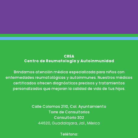
CREA
Centro de Reumatología y Autoinmunidad
Brindamos atención médica especializada para niños con
enfermedades reumatológicas y autoinmunes. Nuestros médicos
certificados ofrecen diagnósticos precisos y tratamientos
personalizados que mejoran la calidad de vida de tus hijos.
Calle Colomos 2110, Col. Ayuntamiento
Torre de Consultorios
Consultorio 302
44620, Guadalajara, Jal., México
Teléfono: