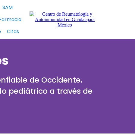
SAM
Farmacia
o
Citas
es
nfiable de Occidente.
o pediátrico a través de