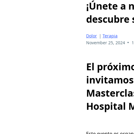
¡Únete a 
descubre 
Dolor
|
Terapia
•
November 25, 2024
1
El próximo
invitamos
Masterclas
Hospital 
Este evento es organ